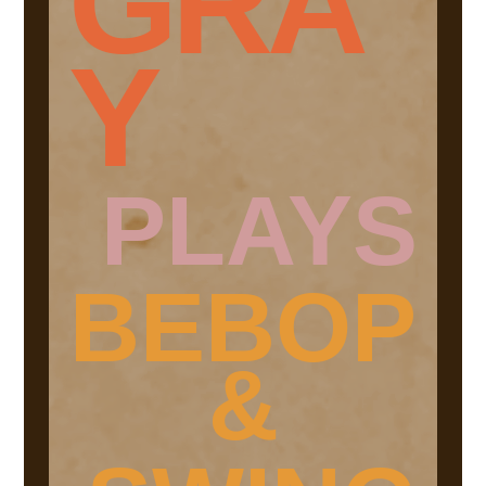
GRA
Y
PLAYS
BEBOP
&